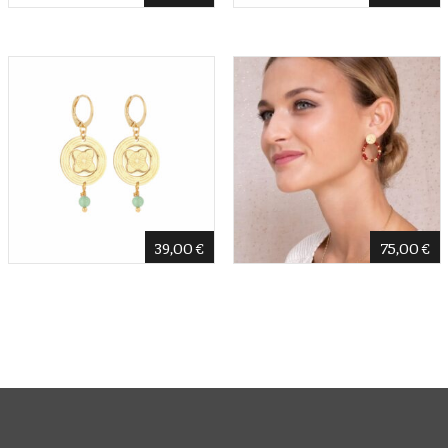
39,00
€
75,00
€