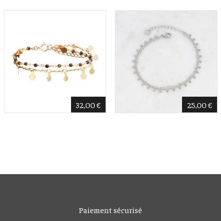
32,00
€
25,00
€
Paiement sécurisé