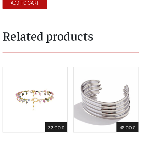
ADD TO CART
Related products
32,00
€
45,00
€