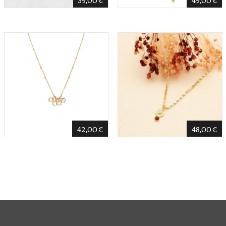
42,00
€
48,00
€