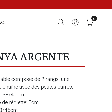
0
ACT
NYA ARGENTE
ydable composé de 2 rangs, une
 chaîne avec des petites barres.
s: 38/40cm
 de réglette: 5cm
 43/45cm