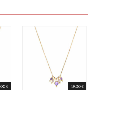
,00
€
49,00
€