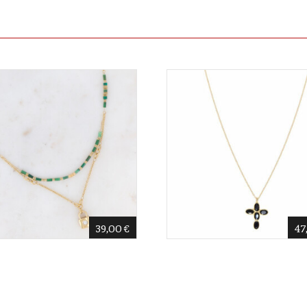
39,00
€
47