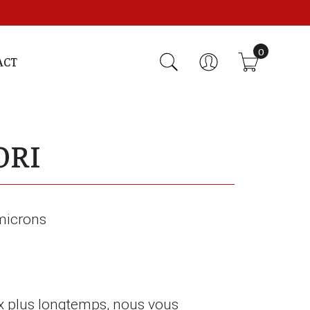
0
ACT
ORI
 microns
x plus longtemps, nous vous