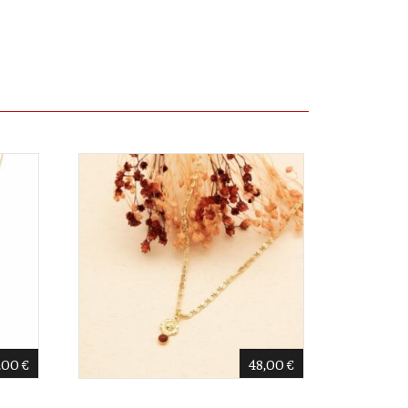
,00
€
48,00
€