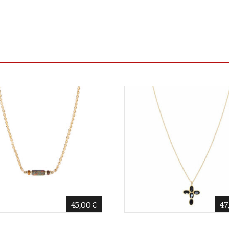
45,00
€
47